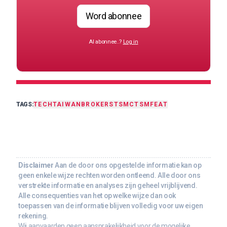
Word abonnee
Al abonnee..?
Log in
TAGS:
TECH
TAIWAN
BROKERS
TSMC
TSM
FEAT
Disclaimer
Aan de door ons opgestelde informatie kan op
geen enkele wijze rechten worden ontleend. Alle door ons
verstrekte informatie en analyses zijn geheel vrijblijvend.
Alle consequenties van het op welke wijze dan ook
toepassen van de informatie blijven volledig voor uw eigen
rekening.
Wij aanvaarden geen aansprakelijkheid voor de mogelijke