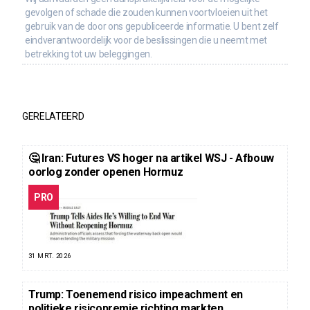
gevolgen of schade die zouden kunnen voortvloeien uit het
gebruik van de door ons gepubliceerde informatie. U bent zelf
eindverantwoordelijk voor de beslissingen die u neemt met
betrekking tot uw beleggingen.
GERELATEERD
🤔 Iran: Futures VS hoger na artikel WSJ - Afbouw
oorlog zonder openen Hormuz
PRO
31 MRT. 2026
Trump: Toenemend risico impeachment en
politieke risicopremie richting markten