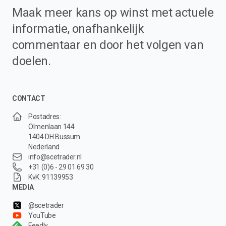
Maak meer kans op winst met actuele
informatie, onafhankelijk
commentaar en door het volgen van
doelen.
CONTACT
Postadres:
Olmenlaan 144
1404 DH Bussum
Nederland
info@scetrader.nl
+31 (0)6 - 29 01 69 30
KvK: 91139953
MEDIA
@scetrader
YouTube
Feedly