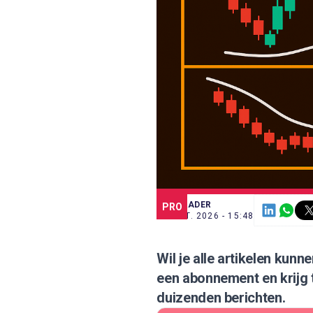
SCE TRADER
PRO
25 MRT. 2026 - 15:48
Wil je alle artikelen kun
een abonnement
en krijg
duizenden berichten.