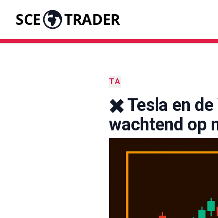
SCE
TRADER
TA
✖️ Tesla en d
wachtend op n