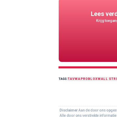
Lees ver
Krijg toegang
TAGS:
TA
VWAP
ROBLOX
WALL STR
Disclaimer
Aan de door ons opgeste
Alle door ons verstrekte informatie 