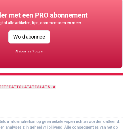
der met een PRO abonnement
 tot alle artikelen, tips, commentaren en meer
Word abonnee
Al abonnee..?
Log in
EET
FEAT
TSLATA
TESLA
TSLA
lde informatie kan op geen enkele wijze rechten worden ontleend.
en analyses zijn geheel vrijblijvend. Alle consequenties van het op