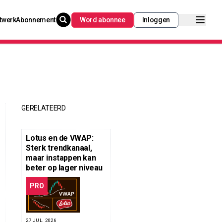
twerk
Abonnement
Word abonnee
Inloggen
GERELATEERD
Lotus en de VWAP:
Sterk trendkanaal,
maar instappen kan
beter op lager niveau
PRO
27 JUL. 2026