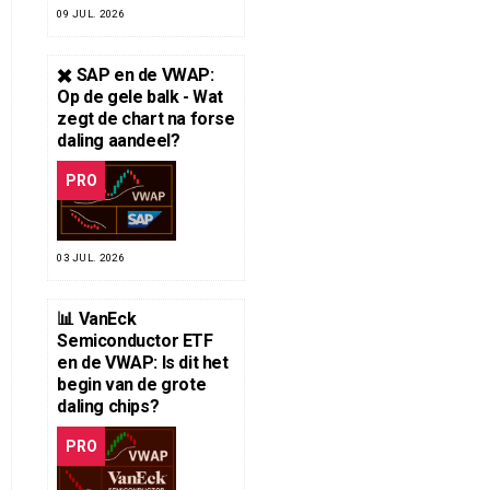
09 JUL. 2026
✖️ SAP en de VWAP:
Op de gele balk - Wat
zegt de chart na forse
daling aandeel?
PRO
03 JUL. 2026
📊 VanEck
Semiconductor ETF
en de VWAP: Is dit het
begin van de grote
daling chips?
PRO