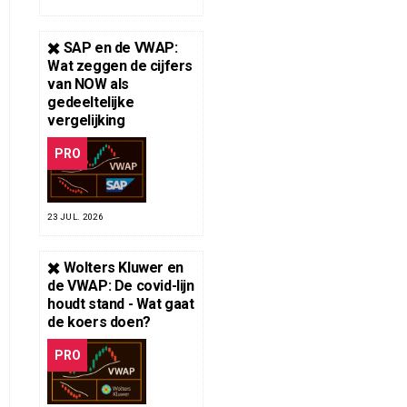
✖️ SAP en de VWAP:
Wat zeggen de cijfers
van NOW als
gedeeltelijke
vergelijking
PRO
23 JUL. 2026
✖️ Wolters Kluwer en
de VWAP: De covid-lijn
houdt stand - Wat gaat
de koers doen?
PRO