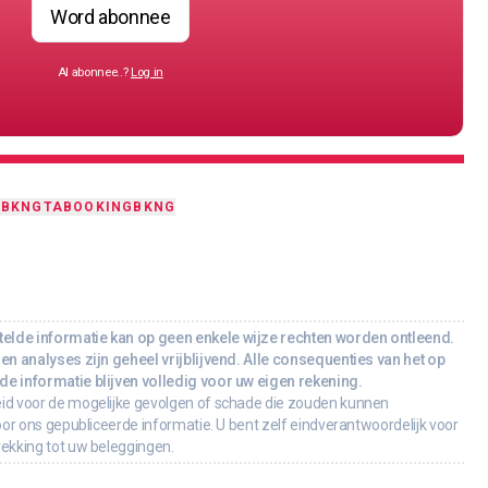
Word abonnee
Al abonnee..?
Log in
T
BKNGTA
BOOKING
BKNG
lde informatie kan op geen enkele wijze rechten worden ontleend.
en analyses zijn geheel vrijblijvend. Alle consequenties van het op
e informatie blijven volledig voor uw eigen rekening.
id voor de mogelijke gevolgen of schade die zouden kunnen
oor ons gepubliceerde informatie. U bent zelf eindverantwoordelijk voor
rekking tot uw beleggingen.