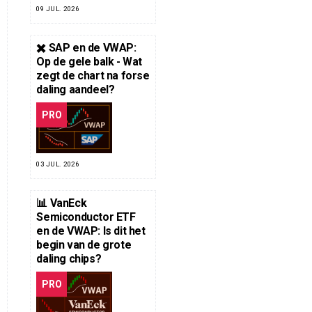
09 JUL. 2026
✖️ SAP en de VWAP:
Op de gele balk - Wat
zegt de chart na forse
daling aandeel?
PRO
03 JUL. 2026
📊 VanEck
Semiconductor ETF
en de VWAP: Is dit het
begin van de grote
daling chips?
PRO