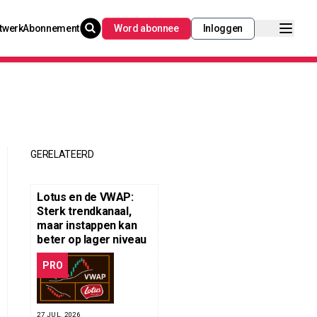
twerk
Abonnement
Word abonnee
Inloggen
GERELATEERD
Lotus en de VWAP:
Sterk trendkanaal,
maar instappen kan
beter op lager niveau
PRO
27 JUL. 2026