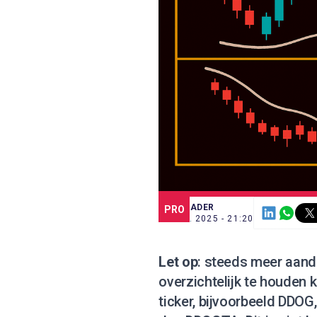
SCE TRADER
PRO
24 SEP. 2025 - 21:20
Let op
: steeds meer aan
overzichtelijk te houden k
ticker, bijvoorbeeld DDOG,