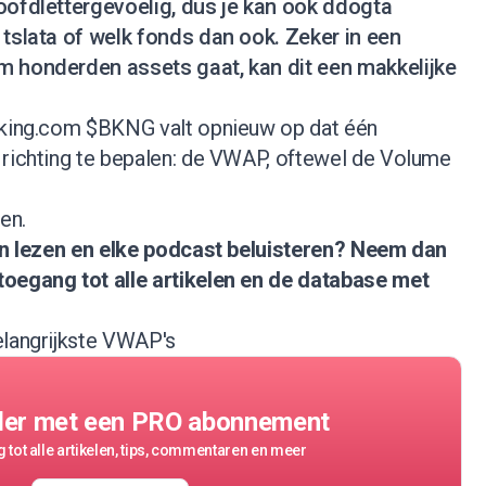
oofdlettergevoelig, dus je kan ook ddogta
 tslata of welk fonds dan ook. Zeker in een
m honderden assets gaat, kan dit een makkelijke
oking.com $BKNG valt opnieuw op dat één
 richting te bepalen: de VWAP, oftewel de Volume
en.
nen lezen en elke podcast beluisteren?
Neem dan
 toegang tot alle artikelen en de database met
elangrijkste VWAP's
der met een PRO abonnement
 tot alle artikelen, tips, commentaren en meer