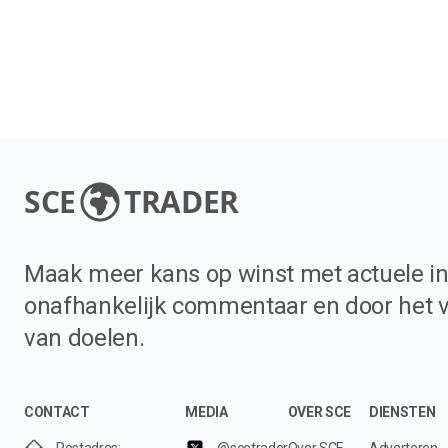
SCE
TRADER
Maak meer kans op winst met actuele in
onafhankelijk commentaar en door het 
van doelen.
CONTACT
MEDIA
OVER SCE
DIENSTEN
Postadres:
@scetrader
Over SCE
Adverteren