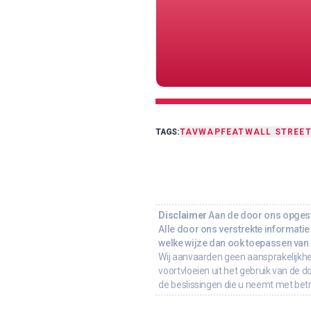
TAGS:
TA
VWAP
FEAT
WALL STREE
Disclaimer
Aan de door ons opgeste
Alle door ons verstrekte informatie 
welke wijze dan ook toepassen van d
Wij aanvaarden geen aansprakelijkhe
voortvloeien uit het gebruik van de d
de beslissingen die u neemt met bet