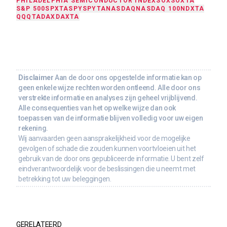
PHILADELPHIA SEMICONDUCTOR INDEX
SOX
SOXTA
S&P 500
SPXTA
SPY
SPYTA
NASDAQ
NASDAQ 100
NDXTA
QQQTA
DAX
DAXTA
Disclaimer
Aan de door ons opgestelde informatie kan op
geen enkele wijze rechten worden ontleend. Alle door ons
verstrekte informatie en analyses zijn geheel vrijblijvend.
Alle consequenties van het op welke wijze dan ook
toepassen van de informatie blijven volledig voor uw eigen
rekening.
Wij aanvaarden geen aansprakelijkheid voor de mogelijke
gevolgen of schade die zouden kunnen voortvloeien uit het
gebruik van de door ons gepubliceerde informatie. U bent zelf
eindverantwoordelijk voor de beslissingen die u neemt met
betrekking tot uw beleggingen.
GERELATEERD