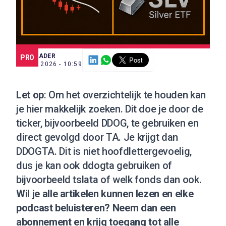
SCE TRADER
PRO
19 MEI 2026 - 10:59
Let op
: Om het overzichtelijk te houden kan
je hier makkelijk zoeken. Dit doe je door de
ticker, bijvoorbeeld DDOG, te gebruiken en
direct gevolgd door TA. Je krijgt dan
DDOGTA. Dit is niet hoofdlettergevoelig,
dus je kan ook ddogta gebruiken of
bijvoorbeeld tslata of welk fonds dan ook.
Wil je alle artikelen kunnen lezen en elke
podcast beluisteren?
Neem dan een
abonnement
en krijg toegang tot alle