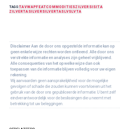
TAGS:
TA
VWAP
FEAT
COMMODITIES
ZILVER
SI
SITA
ZILVERTA
SILVER
SILVERTA
SLV
SLVTA
Disclaimer
Aan de door ons opgestelde informatie kan op
geen enkele wijze rechten worden ontleend. Alle door ons
verstrekte informatie en analyses zijn geheel vrijblijvend.
Alle consequenties van het op welke wijze dan ook
toepassen van de informatie blijven volledig voor uw eigen
rekening.
Wij aanvaarden geen aansprakelijkheid voor de mogelijke
gevolgen of schade die zouden kunnen voortvloeien uit het
gebruik van de door ons gepubliceerde informatie. U bent zelf
eindverantwoordelijk voor de beslissingen die u neemt met
betrekking tot uw beleggingen.