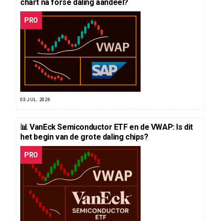
chart na forse daling aandeel?
PRO
03 JUL. 2026
📊 VanEck Semiconductor ETF en de VWAP: Is dit
het begin van de grote daling chips?
PRO