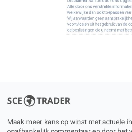
Disclaimer
Aan de door ons opgeste
Alle door ons verstrekte informatie 
welke wijze dan ook toepassen van d
Wij aanvaarden geen aansprakelijkhe
voortvloeien uit het gebruik van de d
de beslissingen die u neemt met bet
SCE
TRADER
Maak meer kans op winst met actuele in
onafhankelijk commentaar en door het 