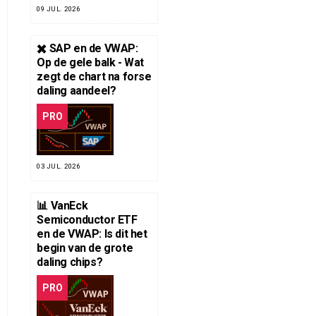
09 JUL. 2026
✖️ SAP en de VWAP:
Op de gele balk - Wat
zegt de chart na forse
daling aandeel?
PRO
03 JUL. 2026
📊 VanEck
Semiconductor ETF
en de VWAP: Is dit het
begin van de grote
daling chips?
PRO