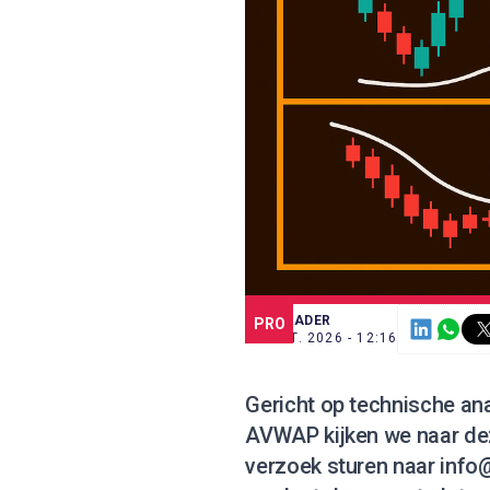
SCE TRADER
PRO
16 MRT. 2026 - 12:16
Gericht op technische an
AVWAP kijken we naar de
verzoek sturen naar
info