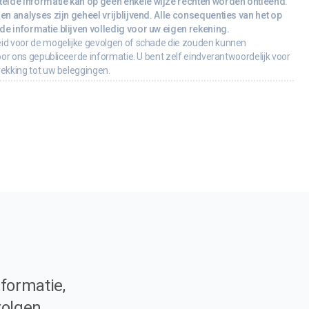
lde informatie kan op geen enkele wijze rechten worden ontleend.
en analyses zijn geheel vrijblijvend. Alle consequenties van het op
e informatie blijven volledig voor uw eigen rekening.
id voor de mogelijke gevolgen of schade die zouden kunnen
oor ons gepubliceerde informatie. U bent zelf eindverantwoordelijk voor
rekking tot uw beleggingen.
formatie,
volgen