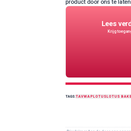
product door ons te laten
Lees ver
Krijg toegang
TAGS:
TA
VWAP
LOTUS
LOTUS BAK