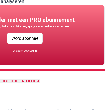
 analyseren.
der met een PRO abonnement
 tot alle artikelen, tips, commentaren en meer
Word abonnee
Al abonnee..?
Log in
ERIES
LOTB
FEAT
LOTBTA