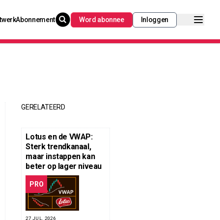
twerk
Abonnement
Word abonnee
Inloggen
GERELATEERD
Lotus en de VWAP:
Sterk trendkanaal,
maar instappen kan
beter op lager niveau
PRO
27 JUL. 2026