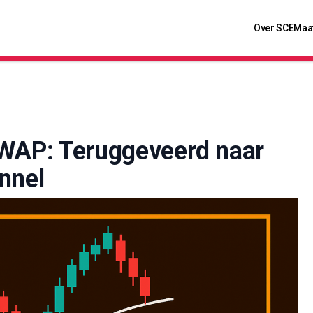
Over SCE
Maa
WAP: Teruggeveerd naar
nnel