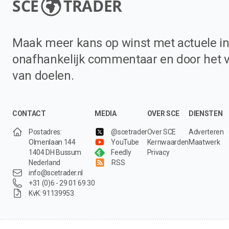
SCE
TRADER
Maak meer kans op winst met actuele in
onafhankelijk commentaar en door het 
van doelen.
CONTACT
MEDIA
OVER SCE
DIENSTEN
Postadres:
@scetrader
Over SCE
Adverteren
Olmenlaan 144
YouTube
Kernwaarden
Maatwerk
1404 DH Bussum
Feedly
Privacy
Nederland
RSS
info@scetrader.nl
+31 (0)6 - 29 01 69 30
KvK: 91139953