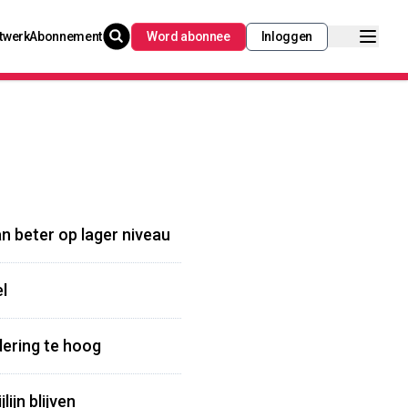
twerk
Abonnement
Word abonnee
Inloggen
n beter op lager niveau
l
dering te hoog
ijn blijven