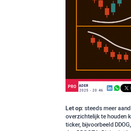
SCE TRADER
PRO
2 OKT. 2025 - 20:46
Let op
: steeds meer aan
overzichtelijk te houden k
ticker, bijvoorbeeld DDOG,