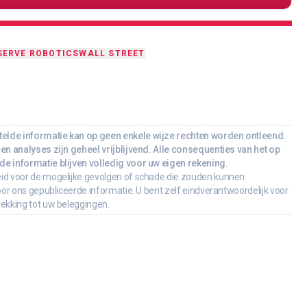
SERVE ROBOTICS
WALL STREET
lde informatie kan op geen enkele wijze rechten worden ontleend.
en analyses zijn geheel vrijblijvend. Alle consequenties van het op
e informatie blijven volledig voor uw eigen rekening.
id voor de mogelijke gevolgen of schade die zouden kunnen
oor ons gepubliceerde informatie. U bent zelf eindverantwoordelijk voor
rekking tot uw beleggingen.