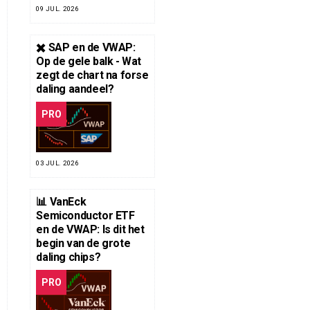
09 JUL. 2026
✖️ SAP en de VWAP:
Op de gele balk - Wat
zegt de chart na forse
daling aandeel?
PRO
03 JUL. 2026
📊 VanEck
Semiconductor ETF
en de VWAP: Is dit het
begin van de grote
daling chips?
PRO