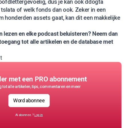
oofdlettergevoelig, dus je kan ook ddogta
 tslata of welk fonds dan ook. Zeker in een
m honderden assets gaat, kan dit een makkelijke
nen lezen en elke podcast beluisteren?
Neem dan
 toegang tot alle artikelen en de database met
t
der met een PRO abonnement
 tot alle artikelen, tips, commentaren en meer
Word abonnee
Al abonnee..?
Log in