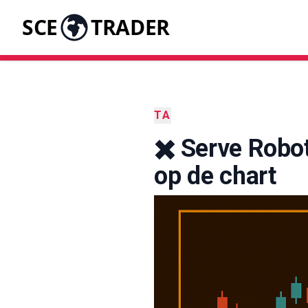
SCE
TRADER
TA
✖️ Serve Robo
op de chart