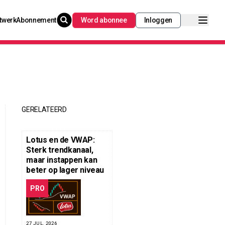
twerk
Abonnement
Word abonnee
Inloggen
GERELATEERD
Lotus en de VWAP:
Sterk trendkanaal,
maar instappen kan
beter op lager niveau
PRO
27 JUL. 2026