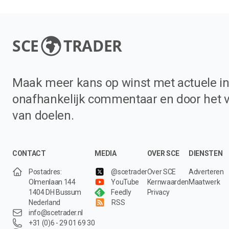
SCE
TRADER
Maak meer kans op winst met actuele in
onafhankelijk commentaar en door het 
van doelen.
CONTACT
MEDIA
OVER SCE
DIENSTEN
Postadres:
@scetrader
Over SCE
Adverteren
Olmenlaan 144
YouTube
Kernwaarden
Maatwerk
1404 DH Bussum
Feedly
Privacy
Nederland
RSS
info@scetrader.nl
+31 (0)6 - 29 01 69 30