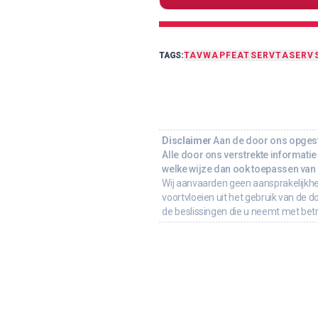
TAGS:
TA
VWAP
FEAT
SERVTA
SERV
Disclaimer
Aan de door ons opgeste
Alle door ons verstrekte informatie 
welke wijze dan ook toepassen van d
Wij aanvaarden geen aansprakelijkhe
voortvloeien uit het gebruik van de d
de beslissingen die u neemt met bet