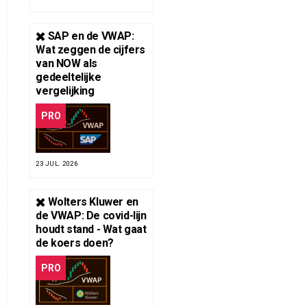
✖️ SAP en de VWAP:
Wat zeggen de cijfers
van NOW als
gedeeltelijke
vergelijking
PRO
23 JUL. 2026
✖️ Wolters Kluwer en
de VWAP: De covid-lijn
houdt stand - Wat gaat
de koers doen?
PRO