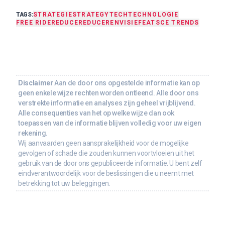
TAGS:
STRATEGIE
STRATEGY
TECH
TECHNOLOGIE
FREE RIDE
REDUCE
REDUCEREN
VISIE
FEAT
SCE TRENDS
Disclaimer
Aan de door ons opgestelde informatie kan op
geen enkele wijze rechten worden ontleend. Alle door ons
verstrekte informatie en analyses zijn geheel vrijblijvend.
Alle consequenties van het op welke wijze dan ook
toepassen van de informatie blijven volledig voor uw eigen
rekening.
Wij aanvaarden geen aansprakelijkheid voor de mogelijke
gevolgen of schade die zouden kunnen voortvloeien uit het
gebruik van de door ons gepubliceerde informatie. U bent zelf
eindverantwoordelijk voor de beslissingen die u neemt met
betrekking tot uw beleggingen.