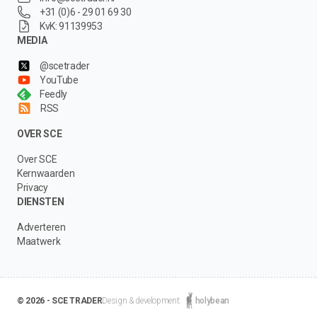
+31 (0)6 - 29 01 69 30
KvK: 91139953
MEDIA
@scetrader
YouTube
Feedly
RSS
OVER SCE
Over SCE
Kernwaarden
Privacy
DIENSTEN
Adverteren
Maatwerk
© 2026 - SCE TRADER
Design & development:
holybean