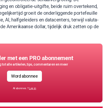
ing en obligatie-uitgifte, beide ruim overtekend,
gelijkertijd groeit de onderliggende portefeuille
e, AI, halfgeleiders en datacenters, terwijl valuta-
de Amerikaanse dollar, tijdelijk druk zetten op de
der met een PRO abonnement
 tot alle artikelen, tips, commentaren en meer
Word abonnee
Al abonnee..?
Log in