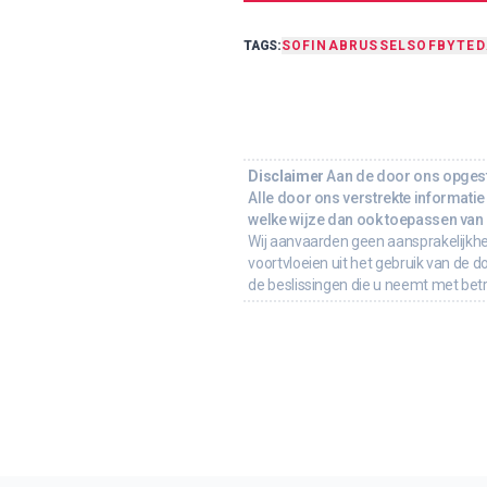
TAGS:
SOFINA
BRUSSEL
SOF
BYTE
Disclaimer
Aan de door ons opgeste
Alle door ons verstrekte informatie 
welke wijze dan ook toepassen van d
Wij aanvaarden geen aansprakelijkhe
voortvloeien uit het gebruik van de d
de beslissingen die u neemt met bet