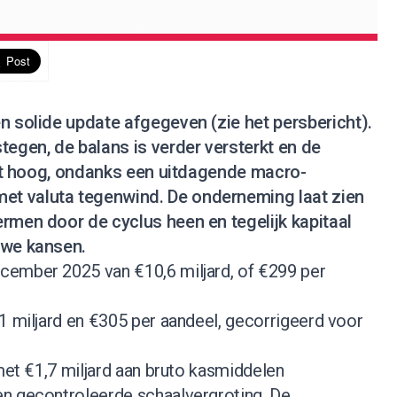
en solide update afgegeven (
zie het persbericht
).
tegen, de balans is verder versterkt en de
ijft hoog, ondanks een uitdagende macro-
t valuta tegenwind. De onderneming laat zien
rmen door de cyclus heen en tegelijk kapitaal
uwe kansen.
cember 2025 van €10,6 miljard, of €299 per
1 miljard en €305 per aandeel, gecorrigeerd voor
 met €1,7 miljard aan bruto kasmiddelen
n gecontroleerde schaalvergroting. De