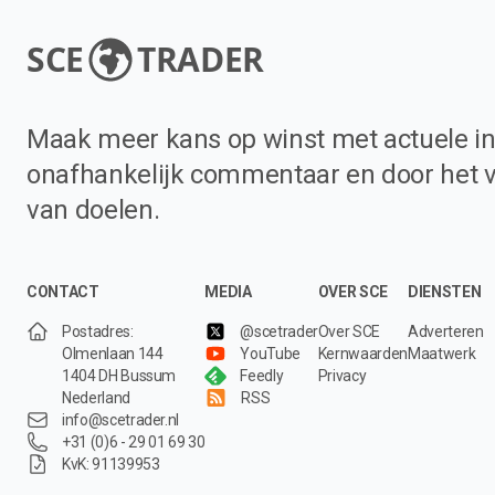
SCE
TRADER
Maak meer kans op winst met actuele in
onafhankelijk commentaar en door het 
van doelen.
CONTACT
MEDIA
OVER SCE
DIENSTEN
Postadres:
@scetrader
Over SCE
Adverteren
Olmenlaan 144
YouTube
Kernwaarden
Maatwerk
1404 DH Bussum
Feedly
Privacy
Nederland
RSS
info@scetrader.nl
+31 (0)6 - 29 01 69 30
KvK: 91139953