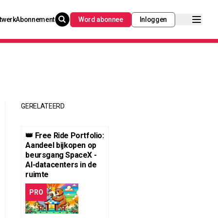
twerk
Abonnement
Word abonnee
Inloggen
GERELATEERD
👑 Free Ride Portfolio:
Aandeel bijkopen op
beursgang SpaceX -
AI-datacenters in de
ruimte
PRO