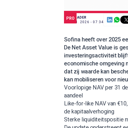
SCE TRADER
PRO
21 JAN. 2026 - 07:34
Sofina heeft over 2025 e
De Net Asset Value is ges
investeringsactiviteit bl
economische omgeving me
dat zij waarde kan besche
kan mobiliseren voor nie
Voorlopige NAV per 31 de
aandeel
Like-for-like NAV van €10,
de kapitaalverhoging
Sterke liquiditeitspositie
De update onderstreept ee