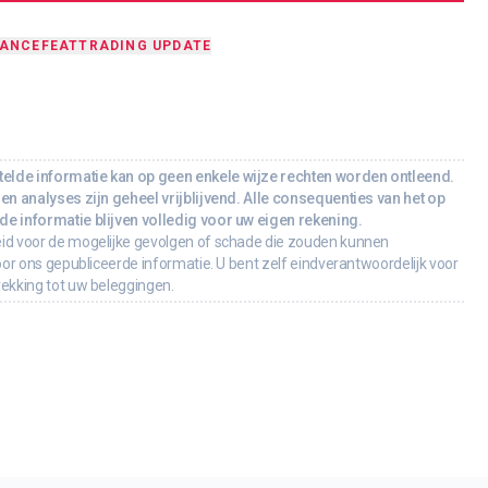
DANCE
FEAT
TRADING UPDATE
lde informatie kan op geen enkele wijze rechten worden ontleend.
en analyses zijn geheel vrijblijvend. Alle consequenties van het op
e informatie blijven volledig voor uw eigen rekening.
id voor de mogelijke gevolgen of schade die zouden kunnen
oor ons gepubliceerde informatie. U bent zelf eindverantwoordelijk voor
rekking tot uw beleggingen.