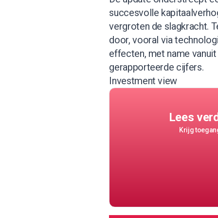
succesvolle kapitaalverhog
vergroten de slagkracht. Te
door, vooral via technologi
effecten, met name vanuit 
gerapporteerde cijfers.
Investment view
Lees ver
Krijg toegang