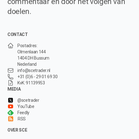
commentaar en door het volgen van
doelen.
CONTACT
Postadres:
Olmenlaan 144
1404 DH Bussum
Nederland
info@scetrader.nl
+31 (0)6 - 29 01 69 30
KvK: 91139953
MEDIA
@scetrader
YouTube
Feedly
RSS
OVER SCE