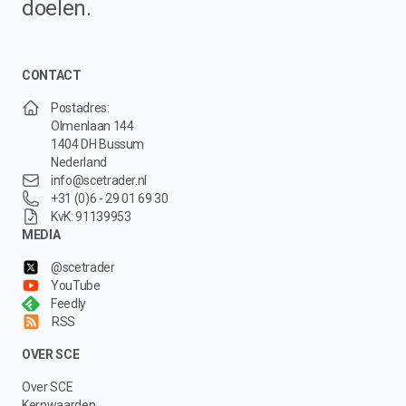
doelen.
CONTACT
Postadres:
Olmenlaan 144
1404 DH Bussum
Nederland
info@scetrader.nl
+31 (0)6 - 29 01 69 30
KvK: 91139953
MEDIA
@scetrader
YouTube
Feedly
RSS
OVER SCE
Over SCE
Kernwaarden