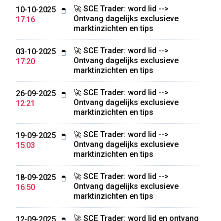
🚀 SCE Trader: word lid -->
10-10-2025
Ontvang dagelijks exclusieve
17:16
marktinzichten en tips
🚀 SCE Trader: word lid -->
03-10-2025
Ontvang dagelijks exclusieve
17:20
marktinzichten en tips
🚀 SCE Trader: word lid -->
26-09-2025
Ontvang dagelijks exclusieve
12:21
marktinzichten en tips
🚀 SCE Trader: word lid -->
19-09-2025
Ontvang dagelijks exclusieve
15:03
marktinzichten en tips
🚀 SCE Trader: word lid -->
18-09-2025
Ontvang dagelijks exclusieve
16:50
marktinzichten en tips
🚀 SCE Trader: word lid en ontvang
12-09-2025