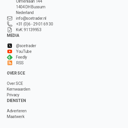
Olmenlaan 144
1404 DH Bussum
Nederland
info@scetrader.nl
+31 (0)6 - 29 01 69 30
KvK: 91139953
MEDIA
@scetrader
YouTube
Feedly
RSS
OVER SCE
Over SCE
Kernwaarden
Privacy
DIENSTEN
Adverteren
Maatwerk