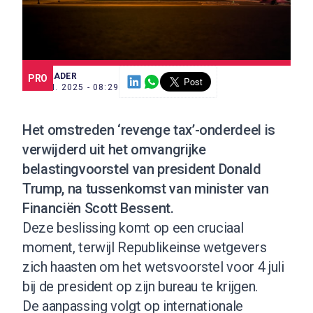
SCE TRADER
PRO
27 JUN. 2025 - 08:29
Het omstreden ‘revenge tax’-onderdeel is
verwijderd uit het omvangrijke
belastingvoorstel van president Donald
Trump, na tussenkomst van minister van
Financiën Scott Bessent.
Deze beslissing komt op een cruciaal
moment, terwijl Republikeinse wetgevers
zich haasten om het wetsvoorstel voor 4 juli
bij de president op zijn bureau te krijgen.
De aanpassing volgt op internationale