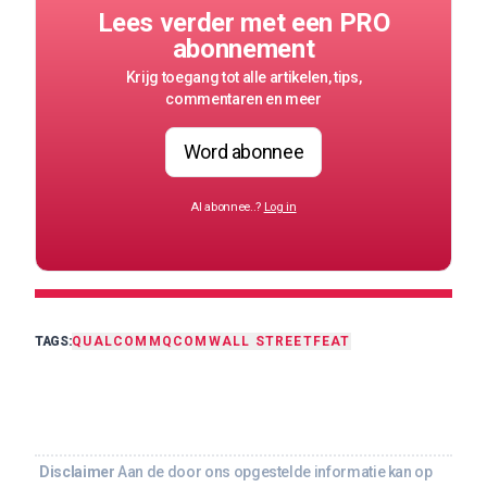
Lees verder met een PRO
abonnement
Krijg toegang tot alle artikelen, tips,
commentaren en meer
Word abonnee
Al abonnee..?
Log in
TAGS:
QUALCOMM
QCOM
WALL STREET
FEAT
Disclaimer
Aan de door ons opgestelde informatie kan op