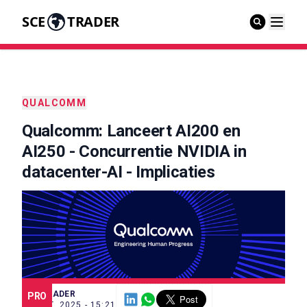
SCE
TRADER
QUALCOMM
Qualcomm: Lanceert AI200 en
AI250 - Concurrentie NVIDIA in
datacenter-AI - Implicaties
SCE TRADER
PRO
27 OKT. 2025 - 15:21