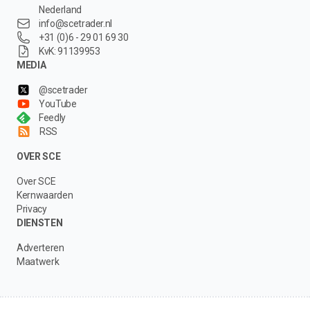
Nederland
info@scetrader.nl
+31 (0)6 - 29 01 69 30
KvK: 91139953
MEDIA
@scetrader
YouTube
Feedly
RSS
OVER SCE
Over SCE
Kernwaarden
Privacy
DIENSTEN
Adverteren
Maatwerk