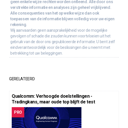
geen enkele wijze rechten worden ontleend. Alle door ons
verstrekte informatie en analyses zijn geheel vrijblijvend.
Alle consequenties van het op welke wijze dan ook
toepassen van de informatie blijven volledig voor uw eigen
rekening.
Wij aanvaarden geen aansprakelijkheid voor de mogelijke
gevolgen of schade die zouden kunnen voortvloeien uit het
gebruik van de door ons gepubliceerde informatie. U bent zelf
eindverantwoordelijk voor de beslissingen die u neemt met
betrekking tot uw beleggingen.
GERELATEERD
Qualcomm: Verhoogde doelstellingen -
Tradingkans, maar oude top blijft de test
PRO