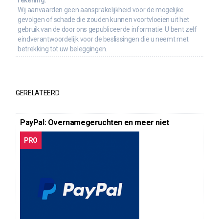
rekening.
Wij aanvaarden geen aansprakelijkheid voor de mogelijke
gevolgen of schade die zouden kunnen voortvloeien uit het
gebruik van de door ons gepubliceerde informatie. U bent zelf
eindverantwoordelijk voor de beslissingen die u neemt met
betrekking tot uw beleggingen.
GERELATEERD
PayPal: Overnamegeruchten en meer niet
PRO