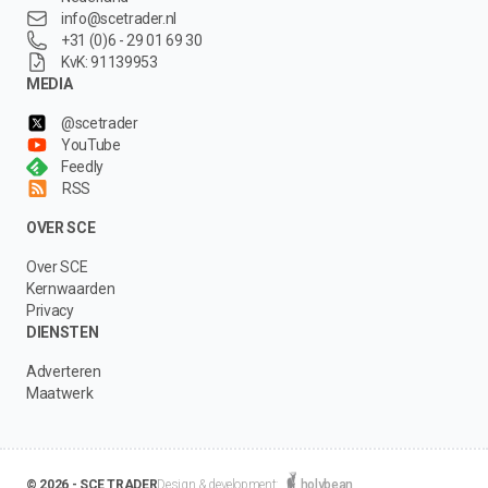
info@scetrader.nl
+31 (0)6 - 29 01 69 30
KvK: 91139953
MEDIA
@scetrader
YouTube
Feedly
RSS
OVER SCE
Over SCE
Kernwaarden
Privacy
DIENSTEN
Adverteren
Maatwerk
© 2026 - SCE TRADER
Design & development:
holybean