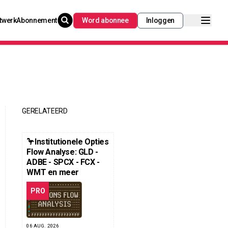
twerk
Abonnement
Word abonnee
Inloggen
GERELATEERD
🦩Institutionele Opties
Flow Analyse: GLD -
ADBE - SPCX - FCX -
WMT en meer
PRO
06 AUG. 2026