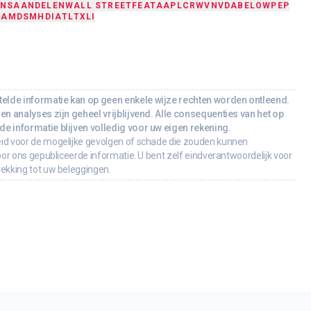
ONS
AANDELEN
WALL STREET
FEAT
AAPL
CRWV
NVDA
BE
LOW
PEP
C
AMD
SMH
DIA
TLT
XLI
lde informatie kan op geen enkele wijze rechten worden ontleend.
en analyses zijn geheel vrijblijvend. Alle consequenties van het op
e informatie blijven volledig voor uw eigen rekening.
id voor de mogelijke gevolgen of schade die zouden kunnen
oor ons gepubliceerde informatie. U bent zelf eindverantwoordelijk voor
rekking tot uw beleggingen.