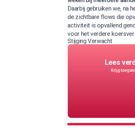
weken bij meerdere aande
Daarbij gebruiken we, na h
de zichtbare flows die op
activiteit is opvallend ge
voor het verdere koersver
Stijging Verwacht
Lees ver
Krijg toegang