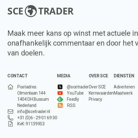
SCE
TRADER
Maak meer kans op winst met actuele in
onafhankelijk commentaar en door het 
van doelen.
CONTACT
MEDIA
OVER SCE
DIENSTEN
Postadres:
@scetrader
Over SCE
Adverteren
Olmenlaan 144
YouTube
Kernwaarden
Maatwerk
1404 DH Bussum
Feedly
Privacy
Nederland
RSS
info@scetrader.nl
+31 (0)6 - 29 01 69 30
KvK: 91139953