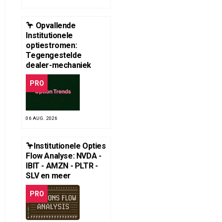
🦩 Opvallende
Institutionele
optiestromen:
Tegengestelde
dealer-mechaniek
PRO
06 AUG. 2026
🦩Institutionele Opties
Flow Analyse: NVDA -
IBIT - AMZN - PLTR -
SLV en meer
PRO