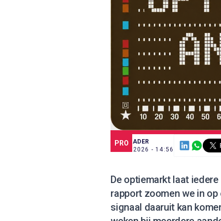
SCE TRADER
PRO
6 JUL. 2026 - 14:56
De optiemarkt laat iedere
rapport zoomen we in op e
signaal daaruit kan kome