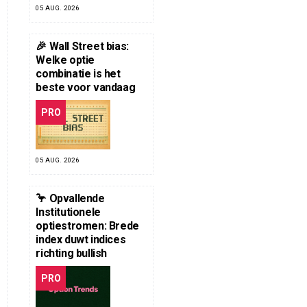
05 AUG. 2026
🎉 Wall Street bias:
Welke optie
combinatie is het
beste voor vandaag
PRO
05 AUG. 2026
🦩 Opvallende
Institutionele
optiestromen: Brede
index duwt indices
richting bullish
PRO