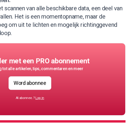
len.
et scannen van alle beschikbare data, een deel van
vallen. Het is een momentopname, maar de
noeg om uit te lichten en mogelijk richtinggevend
loop.
der met een PRO abonnement
 tot alle artikelen, tips, commentaren en meer
Word abonnee
Al abonnee..?
Log in