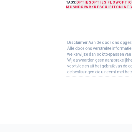
TAGS:
OPTIES
OPTIES FLOW
OPTI
MU
SNDK
IWR
KRE
SOX
IBIT
ON
INT
Disclaimer
Aan de door ons opgeste
Alle door ons verstrekte informatie 
welke wijze dan ook toepassen van d
Wij aanvaarden geen aansprakelijkhe
voortvloeien uit het gebruik van de d
de beslissingen die u neemt met bet