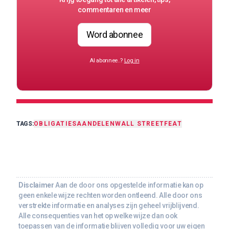
commentaren en meer
Word abonnee
Al abonnee..?
Log in
TAGS:
OBLIGATIES
AANDELEN
WALL STREET
FEAT
Disclaimer
Aan de door ons opgestelde informatie kan op
geen enkele wijze rechten worden ontleend. Alle door ons
verstrekte informatie en analyses zijn geheel vrijblijvend.
Alle consequenties van het op welke wijze dan ook
toepassen van de informatie blijven volledig voor uw eigen