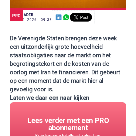
SCE TRADER
PRO
23 MRT. 2026 - 09:33
De Verenigde Staten brengen deze week
een uitzonderlijk grote hoeveelheid
staatsobligaties naar de markt om het
begrotingstekort en de kosten van de
oorlog met Iran te financieren. Dit gebeurt
op een moment dat de markt hier al
gevoelig voor is.
Laten we daar een naar kijken
Lees verder met een PRO
abonnement
Krijg toegang tot alle artikelen, tips,