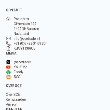
CONTACT
Postadres:
Olmenlaan 144
1404 DH Bussum
Nederland
info@scetrader.nl
+31 (0)6 - 29 01 69 30
KvK: 91139953
MEDIA
@scetrader
YouTube
Feedly
RSS
OVER SCE
Over SCE
Kernwaarden
Privacy
DIENSTEN