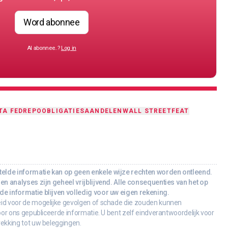
Word abonnee
Al abonnee..?
Log in
TA FED
REPO
OBLIGATIES
AANDELEN
WALL STREET
FEAT
lde informatie kan op geen enkele wijze rechten worden ontleend.
en analyses zijn geheel vrijblijvend. Alle consequenties van het op
e informatie blijven volledig voor uw eigen rekening.
id voor de mogelijke gevolgen of schade die zouden kunnen
oor ons gepubliceerde informatie. U bent zelf eindverantwoordelijk voor
rekking tot uw beleggingen.