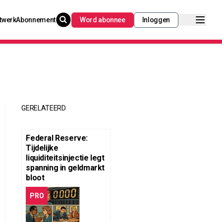
twerk
Abonnement
Word abonnee
Inloggen
GERELATEERD
Federal Reserve:
Tijdelijke
liquiditeitsinjectie legt
spanning in geldmarkt
bloot
PRO