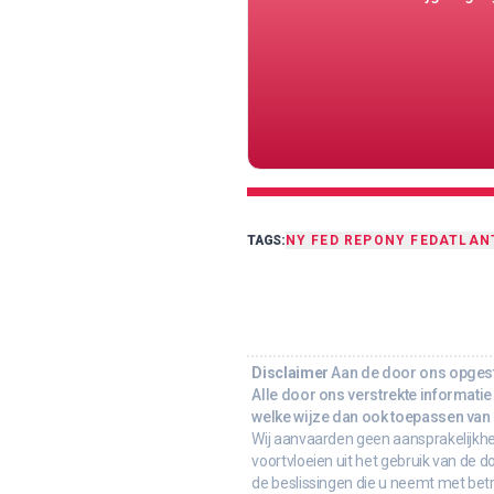
TAGS:
NY FED REPO
NY FED
ATLAN
Disclaimer
Aan de door ons opgeste
Alle door ons verstrekte informatie 
welke wijze dan ook toepassen van d
Wij aanvaarden geen aansprakelijkhe
voortvloeien uit het gebruik van de d
de beslissingen die u neemt met bet