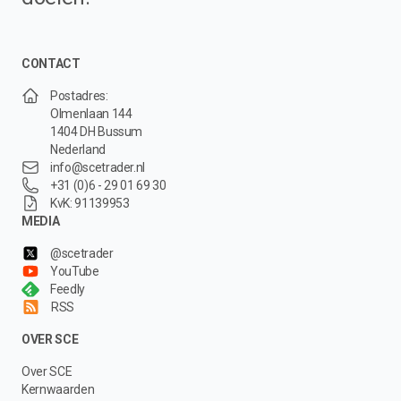
CONTACT
Postadres:
Olmenlaan 144
1404 DH Bussum
Nederland
info@scetrader.nl
+31 (0)6 - 29 01 69 30
KvK: 91139953
MEDIA
@scetrader
YouTube
Feedly
RSS
OVER SCE
Over SCE
Kernwaarden