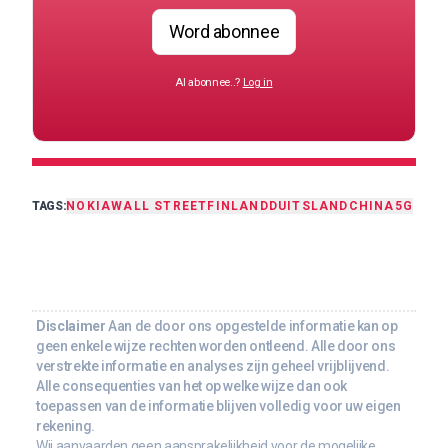
Word abonnee
Al abonnee..?
Log in
TAGS:
NOKIA
WALL STREET
FINLAND
DUITSLAND
CHINA
5G
Disclaimer
Aan de door ons opgestelde informatie kan op
geen enkele wijze rechten worden ontleend. Alle door ons
verstrekte informatie en analyses zijn geheel vrijblijvend.
Alle consequenties van het op welke wijze dan ook
toepassen van de informatie blijven volledig voor uw eigen
rekening.
Wij aanvaarden geen aansprakelijkheid voor de mogelijke