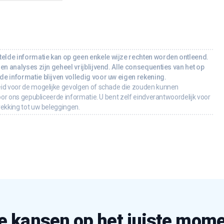
lde informatie kan op geen enkele wijze rechten worden ontleend.
en analyses zijn geheel vrijblijvend. Alle consequenties van het op
e informatie blijven volledig voor uw eigen rekening.
id voor de mogelijke gevolgen of schade die zouden kunnen
oor ons gepubliceerde informatie. U bent zelf eindverantwoordelijk voor
rekking tot uw beleggingen.
e kansen op het juiste mom