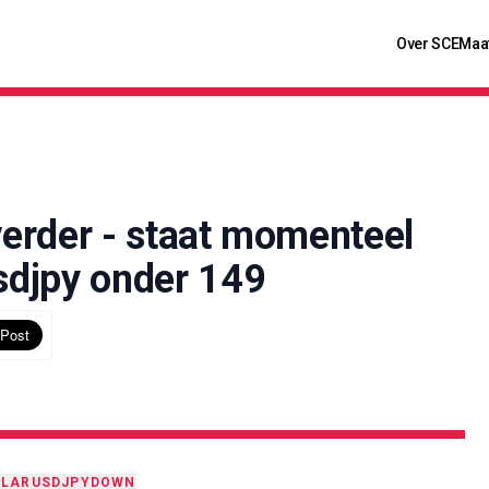
Over SCE
Maa
verder - staat momenteel
usdjpy onder 149
LLAR
USDJPY
DOWN