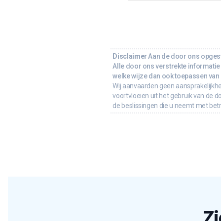
Disclaimer
Aan de door ons opgeste
Alle door ons verstrekte informatie 
welke wijze dan ook toepassen van d
Wij aanvaarden geen aansprakelijkhe
voortvloeien uit het gebruik van de d
de beslissingen die u neemt met bet
Zi