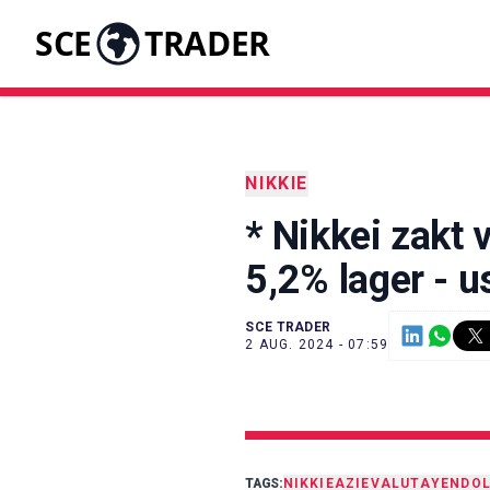
SCE
TRADER
NIKKIE
* Nikkei zakt 
5,2% lager - 
SCE TRADER
2 AUG. 2024 - 07:59
TAGS:
NIKKIE
AZIE
VALUTA
YEN
DO