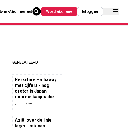
twerk
Abonnement
Word abonnee
Inloggen
GERELATEERD
Berkshire Hathaway:
met cijfers - nog
groter in Japan -
enorme kaspositie
26 FEB. 2024
Azië: over de linie
lager - mix van