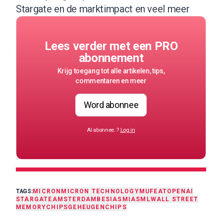
Stargate en de marktimpact en veel meer
Lees verder met een PRO
abonnement
Krijg toegang tot alle artikelen, tips,
commentaren en meer
Word abonnee
Al abonnee..?
Log in
TAGS:
MICRON
MICRON TECHNOLOGY
MU
FEAT
OPENAI
STARGATE
AMSTERDAM
BESI
ASMI
ASML
WALL STREET
MEMORY
CHIPS
GEHEUGENCHIPS