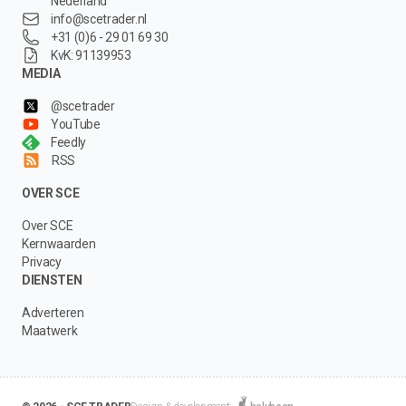
Nederland
info@scetrader.nl
+31 (0)6 - 29 01 69 30
KvK: 91139953
MEDIA
@scetrader
YouTube
Feedly
RSS
OVER SCE
Over SCE
Kernwaarden
Privacy
DIENSTEN
Adverteren
Maatwerk