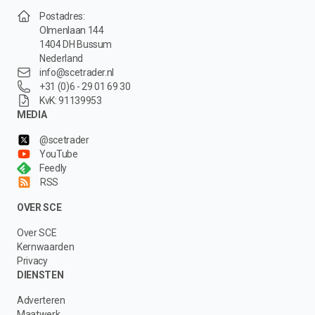
Postadres:
Olmenlaan 144
1404 DH Bussum
Nederland
info@scetrader.nl
+31 (0)6 - 29 01 69 30
KvK: 91139953
MEDIA
@scetrader
YouTube
Feedly
RSS
OVER SCE
Over SCE
Kernwaarden
Privacy
DIENSTEN
Adverteren
Maatwerk