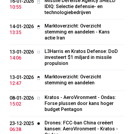
Missile Defense Agency SHIELD
16-01-2026
IDIQ: Selectie defensie- en
10:55
technologiebedrijven
Marktoverzicht: Overzicht
14-01-2026
stemming en aandelen - Kans
13:35
actie Iran
L3Harris en Kratos Defense: DoD
13-01-2026
investeert $1 miljard in missile
14:06
propulsion
Marktoverzicht: Overzicht
13-01-2026
stemming en aandelen
12:47
Kratos - AeroVironment - Ondas:
08-01-2026
Forse plussen door kans hoger
15:02
budget Pentagon
Drones: FCC-ban China creëert
23-12-2025
kansen: AeroVironment - Kratos -
06:38