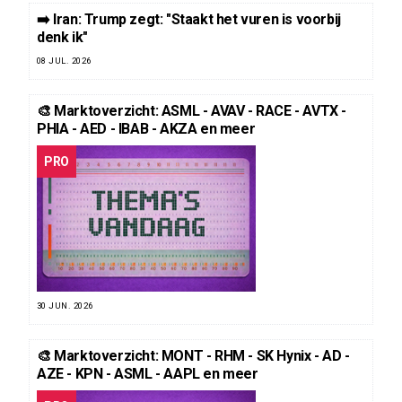
➡️ Iran: Trump zegt: "Staakt het vuren is voorbij
denk ik"
08 JUL. 2026
🎨 Marktoverzicht: ASML - AVAV - RACE - AVTX -
PHIA - AED - IBAB - AKZA en meer
PRO
30 JUN. 2026
🎨 Marktoverzicht: MONT - RHM - SK Hynix - AD -
AZE - KPN - ASML - AAPL en meer