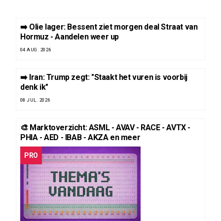
➡️ Olie lager: Bessent ziet morgen deal Straat van
Hormuz - Aandelen weer up
04 AUG. 2026
➡️ Iran: Trump zegt: "Staakt het vuren is voorbij
denk ik"
08 JUL. 2026
🎨 Marktoverzicht: ASML - AVAV - RACE - AVTX -
PHIA - AED - IBAB - AKZA en meer
PRO