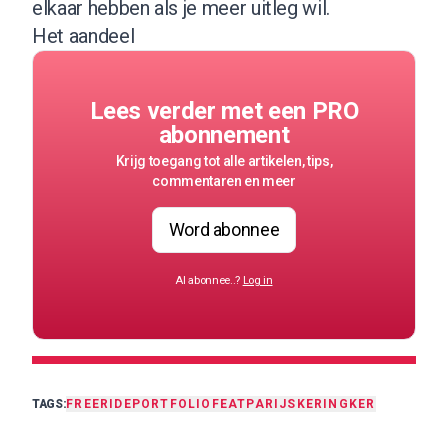
elkaar hebben als je meer uitleg wil.
Het aandeel
Lees verder met een PRO
abonnement
Krijg toegang tot alle artikelen, tips,
commentaren en meer
Word abonnee
Al abonnee..?
Log in
TAGS:
FREERIDE
PORTFOLIO
FEAT
PARIJS
KERING
KER