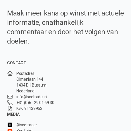
Maak meer kans op winst met actuele
informatie, onafhankelijk
commentaar en door het volgen van
doelen.
CONTACT
Postadres:
Olmenlaan 144
1404 DH Bussum
Nederland
info@scetrader.nl
+31 (0)6 - 29 01 69 30
KvK: 91139953
MEDIA
@scetrader
YouTube