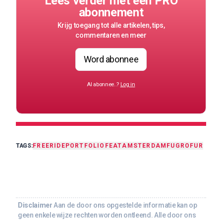
Lees verder met een PRO
abonnement
Krijg toegang tot alle artikelen, tips,
commentaren en meer
Word abonnee
Al abonnee..?
Log in
TAGS:
FREERIDE
PORTFOLIO
FEAT
AMSTERDAM
FUGRO
FUR
Disclaimer
Aan de door ons opgestelde informatie kan op
geen enkele wijze rechten worden ontleend. Alle door ons