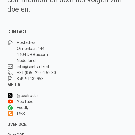
doelen.
CONTACT
Postadres:
Olmenlaan 144
1404 DH Bussum
Nederland
info@scetrader.nl
+31 (0)6 - 29 01 69 30
KvK: 91139953
MEDIA
@scetrader
YouTube
Feedly
RSS
OVER SCE