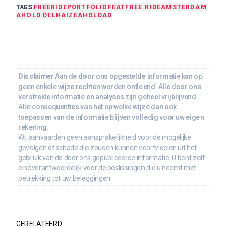
TAGS:
FREERIDE
PORTFOLIO
FEAT
FREE RIDE
AMSTERDAM
AHOLD DELHAIZE
AHOLD
AD
Disclaimer
Aan de door ons opgestelde informatie kan op
geen enkele wijze rechten worden ontleend. Alle door ons
verstrekte informatie en analyses zijn geheel vrijblijvend.
Alle consequenties van het op welke wijze dan ook
toepassen van de informatie blijven volledig voor uw eigen
rekening.
Wij aanvaarden geen aansprakelijkheid voor de mogelijke
gevolgen of schade die zouden kunnen voortvloeien uit het
gebruik van de door ons gepubliceerde informatie. U bent zelf
eindverantwoordelijk voor de beslissingen die u neemt met
betrekking tot uw beleggingen.
GERELATEERD