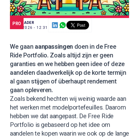
SCE TRADER
PRO
6 MEI 2026 - 12:31
We gaan
aanpassingen
doen in de
Free
Ride Portfolio
. Zoals altijd zijn er geen
garanties en we hebben geen idee of deze
aandelen daadwerkelijk op de korte termijn
al gaan stijgen of überhaupt rendement
gaan opleveren.
Zoals bekend hechten wij weinig waarde aan
het werken met modelportefeuilles. Daarom
hebben we dat aangepast. De Free Ride
Portfolio is gebaseerd op het idee om
aandelen te kopen waarin we ook op de lange