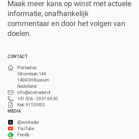
Maak meer kans op winst met actuele
informatie, onafhankelijk
commentaar en door het volgen van
doelen.
CONTACT
Postadres:
Olmenlaan 144
1404 DH Bussum
Nederland
info@scetrader.nl
+31 (0)6 - 29 01 69 30
KvK: 91139953
MEDIA
@scetrader
YouTube
Feedly