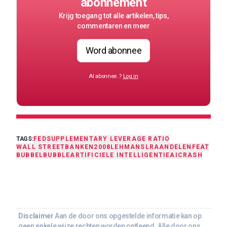
abonnement
Krijg toegang tot alle artikelen, tips,
commentaren en meer
Word abonnee
Al abonnee..?
Log in
TAGS:
FED
SUPPLEMENTARY LEVERAGE RATIO
WALL STREET
BANKEN
2008
LEHMAN
SLR
AANDELEN
FEAT
BUBBEL
BUBBLE
ARTIFICIELE INTELLIGENTIE
AI
CRASH
Disclaimer
Aan de door ons opgestelde informatie kan op
geen enkele wijze rechten worden ontleend. Alle door ons