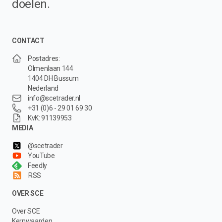
doelen.
CONTACT
Postadres:
Olmenlaan 144
1404 DH Bussum
Nederland
info@scetrader.nl
+31 (0)6 - 29 01 69 30
KvK: 91139953
MEDIA
@scetrader
YouTube
Feedly
RSS
OVER SCE
Over SCE
Kernwaarden