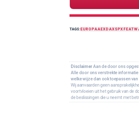
TAGS:
EUROPA
AEX
DAX
SPX
FEAT
W
Disclaimer
Aan de door ons opgeste
Alle door ons verstrekte informatie 
welke wijze dan ook toepassen van d
Wij aanvaarden geen aansprakelijkhe
voortvloeien uit het gebruik van de d
de beslissingen die u neemt met bet