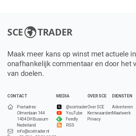
SCE
TRADER
Maak meer kans op winst met actuele in
onafhankelijk commentaar en door het 
van doelen.
CONTACT
MEDIA
OVER SCE
DIENSTEN
Postadres:
@scetrader
Over SCE
Adverteren
Olmenlaan 144
YouTube
Kernwaarden
Maatwerk
1404 DH Bussum
Feedly
Privacy
Nederland
RSS
info@scetrader.nl