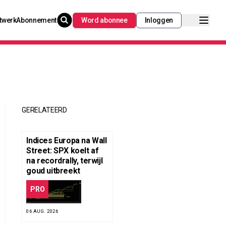
twerk
Abonnement
Word abonnee
Inloggen
GERELATEERD
Indices Europa na Wall
Street: SPX koelt af
na recordrally, terwijl
goud uitbreekt
PRO
06 AUG. 2026