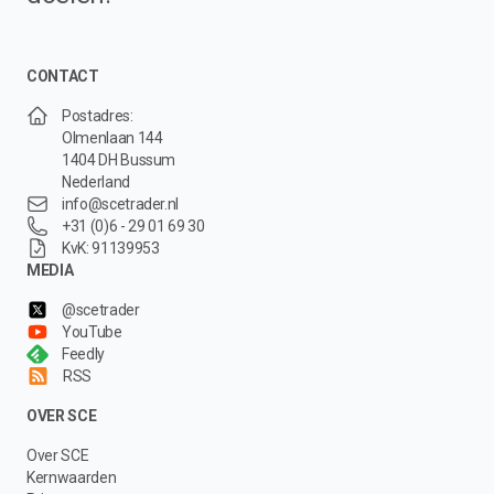
CONTACT
Postadres:
Olmenlaan 144
1404 DH Bussum
Nederland
info@scetrader.nl
+31 (0)6 - 29 01 69 30
KvK: 91139953
MEDIA
@scetrader
YouTube
Feedly
RSS
OVER SCE
Over SCE
Kernwaarden