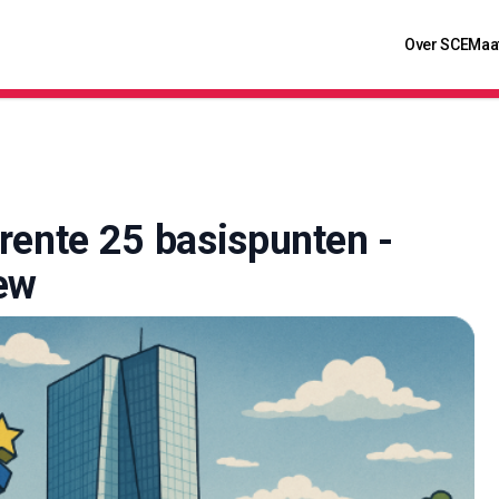
Over SCE
Maa
rente 25 basispunten -
ew