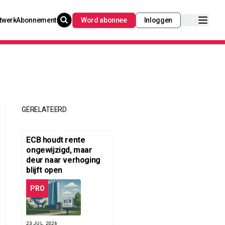
twerk
Abonnement
Word abonnee
Inloggen
GERELATEERD
ECB houdt rente
ongewijzigd, maar
deur naar verhoging
blijft open
PRO
23 JUL. 2026