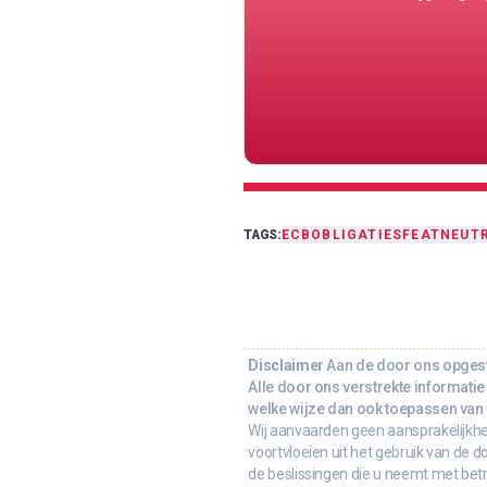
TAGS:
ECB
OBLIGATIES
FEAT
NEUT
Disclaimer
Aan de door ons opgeste
Alle door ons verstrekte informatie 
welke wijze dan ook toepassen van d
Wij aanvaarden geen aansprakelijkhe
voortvloeien uit het gebruik van de d
de beslissingen die u neemt met bet