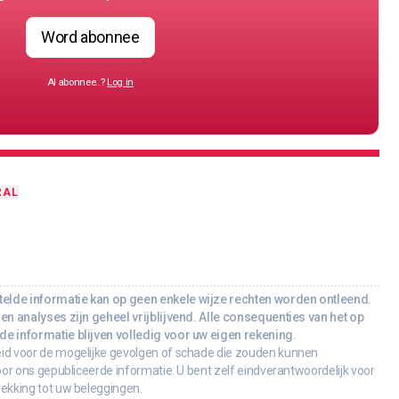
Word abonnee
Al abonnee..?
Log in
RAL
lde informatie kan op geen enkele wijze rechten worden ontleend.
en analyses zijn geheel vrijblijvend. Alle consequenties van het op
e informatie blijven volledig voor uw eigen rekening.
id voor de mogelijke gevolgen of schade die zouden kunnen
oor ons gepubliceerde informatie. U bent zelf eindverantwoordelijk voor
rekking tot uw beleggingen.