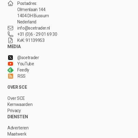
Postadres:
Olmenlaan 144
1404 DH Bussum
Nederland
info@scetrader.nl
+31 (0)6 - 29 01 69 30
KvK: 91139953
MEDIA
@scetrader
YouTube
Feedly
RSS
OVER SCE
Over SCE
Kernwaarden
Privacy
DIENSTEN
Adverteren
Maatwerk