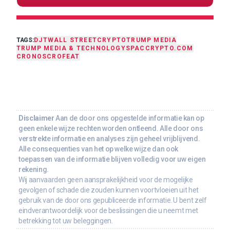
TAGS:
DJT
WALL STREET
CRYPTO
TRUMP MEDIA
TRUMP MEDIA & TECHNOLOGY
SPAC
CRYPTO.COM
CRONOS
CRO
FEAT
Disclaimer
Aan de door ons opgestelde informatie kan op
geen enkele wijze rechten worden ontleend. Alle door ons
verstrekte informatie en analyses zijn geheel vrijblijvend.
Alle consequenties van het op welke wijze dan ook
toepassen van de informatie blijven volledig voor uw eigen
rekening.
Wij aanvaarden geen aansprakelijkheid voor de mogelijke
gevolgen of schade die zouden kunnen voortvloeien uit het
gebruik van de door ons gepubliceerde informatie. U bent zelf
eindverantwoordelijk voor de beslissingen die u neemt met
betrekking tot uw beleggingen.