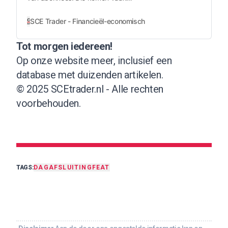
per e-mail binnen. Om het
makkelijker te maken, kan het nu
SCE Trader - Financieël-economisch nieuws voor beleggers
ook via WhatsApp. Tijdens
werkdagen trachten we zo snel
Tot morgen iedereen!
mogelijk te reageren. Het kan ook
Op onze website meer, inclusief een
een kort antwoord zijn, maar ook
leiden tot een uitgebreider artikel
database met duizenden artikelen
.
op de website.
© 2025 SCEtrader.nl - Alle rechten
voorbehouden.
TAGS:
DAGAFSLUITING
FEAT