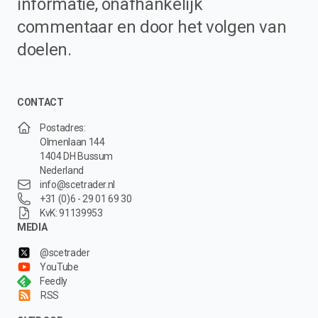
informatie, onafhankelijk
commentaar en door het volgen van
doelen.
CONTACT
Postadres:
Olmenlaan 144
1404 DH Bussum
Nederland
info@scetrader.nl
+31 (0)6 - 29 01 69 30
KvK: 91139953
MEDIA
@scetrader
YouTube
Feedly
RSS