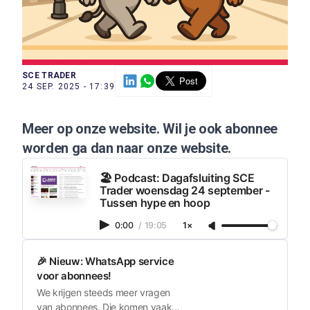
SCE TRADER
24 SEP. 2025 - 17:39
Meer op onze website
. Wil je ook
abonnee
worden ga dan naar onze
website
.
🏖️ Podcast: Dagafsluiting SCE
Trader woensdag 24 september -
Tussen hype en hoop
0:00
/
19:05
1×
🎉 Nieuw: WhatsApp service
voor abonnees!
We krijgen steeds meer vragen
van abonnees. Die komen vaak