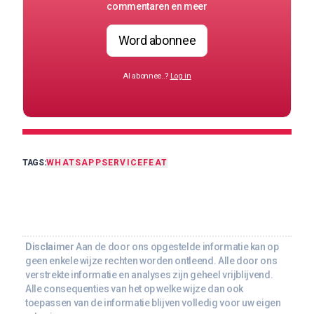
commentaren en meer
Word abonnee
Al abonnee..?
Log in
TAGS:
WHATSAPP
SERVICE
FEAT
Disclaimer
Aan de door ons opgestelde informatie kan op
geen enkele wijze rechten worden ontleend. Alle door ons
verstrekte informatie en analyses zijn geheel vrijblijvend.
Alle consequenties van het op welke wijze dan ook
toepassen van de informatie blijven volledig voor uw eigen