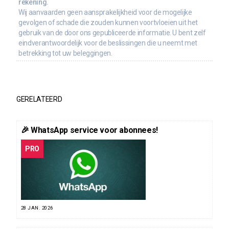
rekening.
Wij aanvaarden geen aansprakelijkheid voor de mogelijke
gevolgen of schade die zouden kunnen voortvloeien uit het
gebruik van de door ons gepubliceerde informatie. U bent zelf
eindverantwoordelijk voor de beslissingen die u neemt met
betrekking tot uw beleggingen.
GERELATEERD
🎉 WhatsApp service voor abonnees!
PRO
28 JAN. 2026