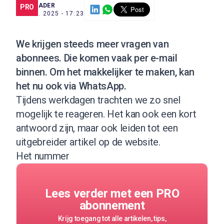
SCE TRADER
PRO
16 JUL. 2025 - 17:23
We krijgen steeds meer vragen van
abonnees. Die komen vaak per e-mail
binnen. Om het makkelijker te maken, kan
het nu ook via WhatsApp.
Tijdens werkdagen trachten we zo snel
mogelijk te reageren. Het kan ook een kort
antwoord zijn, maar ook leiden tot een
uitgebreider artikel op de website.
Het nummer
Lees verder met een PRO
abonnement
Krijg toegang tot alle artikelen, tips,