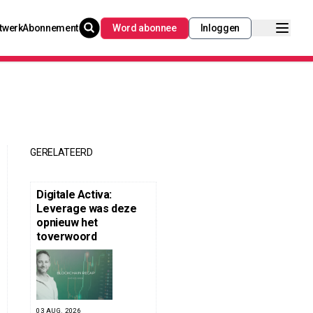
twerk
Abonnement
Word abonnee
Inloggen
GERELATEERD
Digitale Activa:
Leverage was deze
opnieuw het
toverwoord
03 AUG. 2026