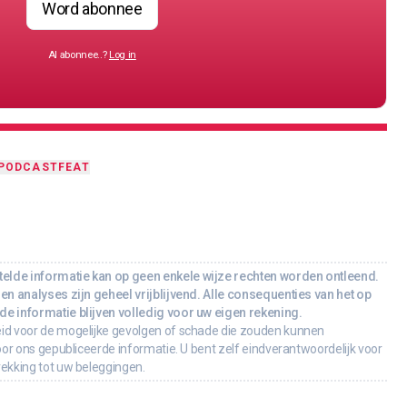
Word abonnee
Al abonnee..?
Log in
PODCAST
FEAT
lde informatie kan op geen enkele wijze rechten worden ontleend.
en analyses zijn geheel vrijblijvend. Alle consequenties van het op
e informatie blijven volledig voor uw eigen rekening.
id voor de mogelijke gevolgen of schade die zouden kunnen
oor ons gepubliceerde informatie. U bent zelf eindverantwoordelijk voor
rekking tot uw beleggingen.