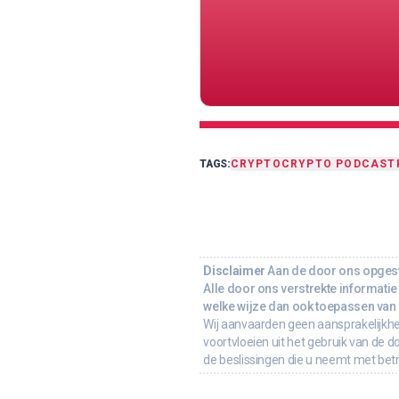
TAGS:
CRYPTO
CRYPTO PODCAST
Disclaimer
Aan de door ons opgeste
Alle door ons verstrekte informatie 
welke wijze dan ook toepassen van d
Wij aanvaarden geen aansprakelijkhe
voortvloeien uit het gebruik van de d
de beslissingen die u neemt met bet