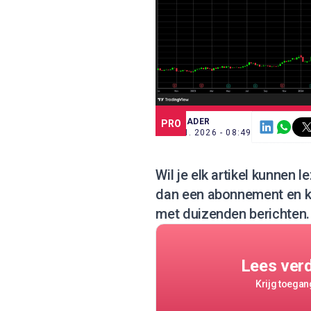
SCE TRADER
PRO
30 JUN. 2026 - 08:49
Wil je elk artikel kunnen
dan een abonnement
en k
met duizenden berichten.
Lees ver
Krijg toegang