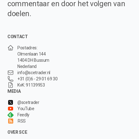
commentaar en door het volgen van
doelen.
CONTACT
Postadres:
Olmenlaan 144
1404 DH Bussum
Nederland
info@scetrader.nl
+31 (0)6 - 29 01 69 30
KvK: 91139953
MEDIA
@scetrader
YouTube
Feedly
RSS
OVER SCE