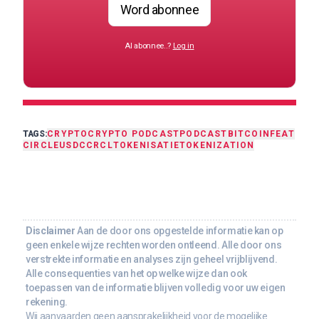
Word abonnee
Al abonnee..?
Log in
TAGS:
CRYPTO
CRYPTO PODCAST
PODCAST
BITCOIN
FEAT
CIRCLE
USDC
CRCL
TOKENISATIE
TOKENIZATION
Disclaimer
Aan de door ons opgestelde informatie kan op
geen enkele wijze rechten worden ontleend. Alle door ons
verstrekte informatie en analyses zijn geheel vrijblijvend.
Alle consequenties van het op welke wijze dan ook
toepassen van de informatie blijven volledig voor uw eigen
rekening.
Wij aanvaarden geen aansprakelijkheid voor de mogelijke