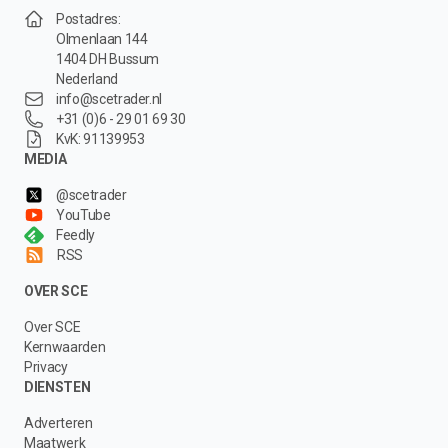
Postadres:
Olmenlaan 144
1404 DH Bussum
Nederland
info@scetrader.nl
+31 (0)6 - 29 01 69 30
KvK: 91139953
MEDIA
@scetrader
YouTube
Feedly
RSS
OVER SCE
Over SCE
Kernwaarden
Privacy
DIENSTEN
Adverteren
Maatwerk