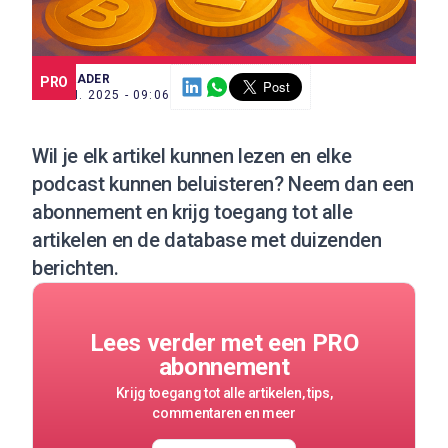
SCE TRADER
PRO
16 JUN. 2025 - 09:06
Wil je elk artikel kunnen lezen en elke
podcast kunnen beluisteren?
Neem dan een
abonnement
en krijg toegang tot alle
artikelen en de database met duizenden
berichten.
Lees verder met een PRO
abonnement
Krijg toegang tot alle artikelen, tips,
commentaren en meer