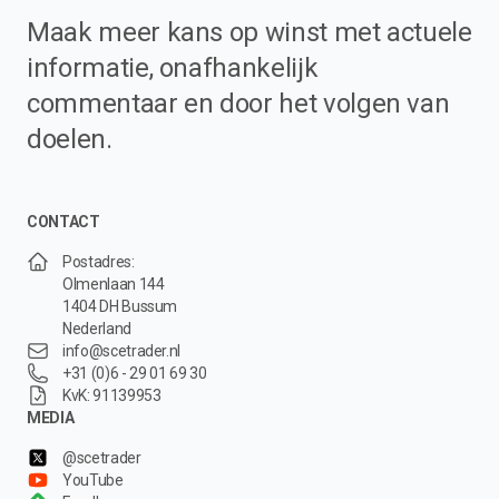
Maak meer kans op winst met actuele
informatie, onafhankelijk
commentaar en door het volgen van
doelen.
CONTACT
Postadres:
Olmenlaan 144
1404 DH Bussum
Nederland
info@scetrader.nl
+31 (0)6 - 29 01 69 30
KvK: 91139953
MEDIA
@scetrader
YouTube