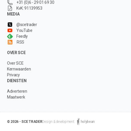
+31 (0)6 - 29 01 69 30
KvK: 91139953
MEDIA
@scetrader
YouTube
Feedly
RSS
OVER SCE
Over SCE
Kernwaarden
Privacy
DIENSTEN
Adverteren
Maatwerk
© 2026 - SCE TRADER
Design & development:
holybean