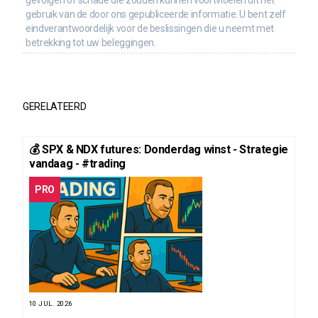
gebruik van de door ons gepubliceerde informatie. U bent zelf
eindverantwoordelijk voor de beslissingen die u neemt met
betrekking tot uw beleggingen.
GERELATEERD
💰 SPX & NDX futures: Donderdag winst - Strategie
vandaag - #trading
PRO
10 JUL. 2026