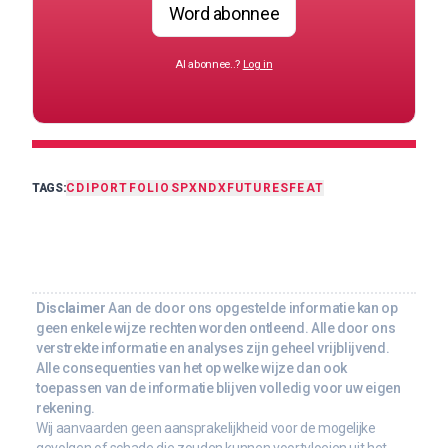
Word abonnee
Al abonnee..?
Log in
TAGS:
CDI
PORTFOLIO
SPX
NDX
FUTURES
FEAT
Disclaimer
Aan de door ons opgestelde informatie kan op
geen enkele wijze rechten worden ontleend. Alle door ons
verstrekte informatie en analyses zijn geheel vrijblijvend.
Alle consequenties van het op welke wijze dan ook
toepassen van de informatie blijven volledig voor uw eigen
rekening.
Wij aanvaarden geen aansprakelijkheid voor de mogelijke
gevolgen of schade die zouden kunnen voortvloeien uit het