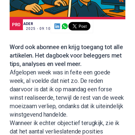
SCE TRADER
PRO
28 JUL. 2025 - 09:10
Word ook abonnee
en krijg toegang tot alle
artikelen. Het dagboek voor beleggers met
tips, analyses en veel meer.
Afgelopen week was in feite een goede
week, al voelde dat niet zo. De reden
daarvoor is dat ik op maandag een forse
winst realiseerde, terwijl de rest van de week
moeizaam verliep, ondanks dat ik uiteindelijk
winstgevend handelde.
Wanneer ik echter objectief terugkijk, zie ik
dat het aantal verlieslatende posities