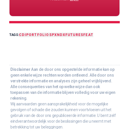
TAGS:
CDI
PORTFOLIO
SPX
NDX
FUTURES
FEAT
Disclaimer
Aan de door ons opgestelde informatie kan op
geen enkele wijze rechten worden ontleend. Alle door ons
verstrekte informatie en analyses zijn geheel vrijblijvend.
Alle consequenties van het op welke wijze dan ook
toepassen van de informatie blijven volledig voor uw eigen
rekening.
Wij aanvaarden geen aansprakelijkheid voor de mogelijke
gevolgen of schade die zouden kunnen voortvloeien uit het
gebruik van de door ons gepubliceerde informatie. U bent zelf
eindverantwoordelijk voor de beslissingen die u neemt met
betrekking tot uw beleggingen.