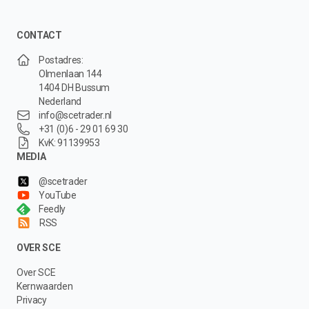
CONTACT
Postadres:
Olmenlaan 144
1404 DH Bussum
Nederland
info@scetrader.nl
+31 (0)6 - 29 01 69 30
KvK: 91139953
MEDIA
@scetrader
YouTube
Feedly
RSS
OVER SCE
Over SCE
Kernwaarden
Privacy