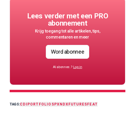
Lees verder met een PRO
abonnement
Krijg toegang tot alle artikelen, tips,
commentaren en meer
Word abonnee
Al abonnee..?
Log in
TAGS:
CDI
PORTFOLIO
SPX
NDX
FUTURES
FEAT