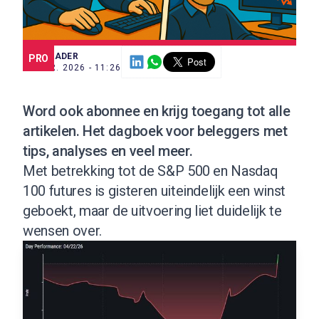
SCE TRADER
PRO
23 APR. 2026 - 11:26
Word ook abonnee
en krijg toegang tot alle
artikelen. Het dagboek voor beleggers met
tips, analyses en veel meer.
Met betrekking tot de S&P 500 en Nasdaq
100 futures is gisteren uiteindelijk een winst
geboekt, maar de uitvoering liet duidelijk te
wensen over.