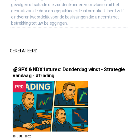
gevolgen of schade die zouden kunnen voortvloeien uit het
gebruik van de door ons gepubliceerde informatie. U bent zelf
eindverantwoordelijk voor de beslissingen die u neemt met
betrekking tot uw beleggingen.
GERELATEERD
💰 SPX & NDX futures: Donderdag winst - Strategie
vandaag - #trading
PRO
10 JUL. 2026