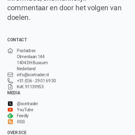
commentaar en door het volgen van
doelen.
CONTACT
Postadres:
Olmenlaan 144
1404 DH Bussum
Nederland
info@scetrader.nl
+31 (0)6 - 29 01 69 30
KvK: 91139953
MEDIA
@scetrader
YouTube
Feedly
RSS
OVER SCE