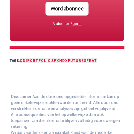
Word abonnee
Al abonnee..?
Log in
TAGS:
CDI
PORTFOLIO
SPX
NDX
FUTURES
FEAT
Disclaimer
Aan de door ons opgestelde informatie kan op
geen enkele wijze rechten worden ontleend. Alle door ons
verstrekte informatie en analyses zijn geheel vrijblijvend.
Alle consequenties van het op welke wijze dan ook
toepassen van de informatie blijven volledig voor uw eigen
rekening.
Wij aanvaarden geen aansprakelijkheid voor de mogelijke