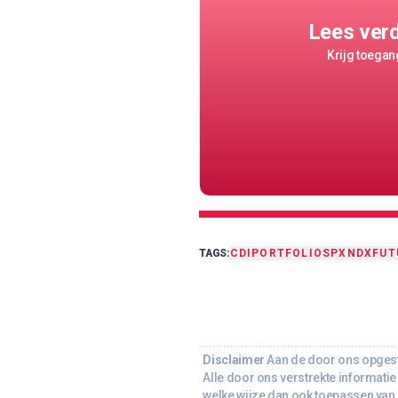
Lees ver
Krijg toegang
TAGS:
CDI
PORTFOLIO
SPX
NDX
FUT
Disclaimer
Aan de door ons opgeste
Alle door ons verstrekte informatie 
welke wijze dan ook toepassen van d