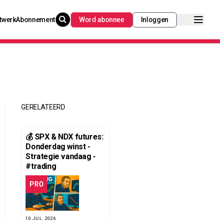
twerk
Abonnement
Word abonnee
Inloggen
GERELATEERD
💰 SPX & NDX futures:
Donderdag winst -
Strategie vandaag -
#trading
PRO
10 JUL. 2026