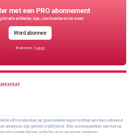
der met een PRO abonnement
 tot alle artikelen, tips, commentaren en meer
Word abonnee
Al abonnee..?
Log in
URES
FEAT
lde informatie kan op geen enkele wijze rechten worden ontleend.
en analyses zijn geheel vrijblijvend. Alle consequenties van het op
e informatie blijven volledig voor uw eigen rekening.