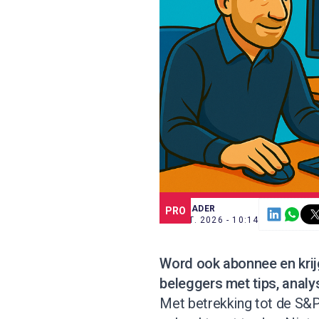
SCE TRADER
PRO
18 MRT. 2026 - 10:14
Word ook abonnee
en kri
beleggers met tips, analy
Met betrekking tot de S&P