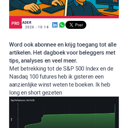
SCE TRADER
PRO
17 JUN. 2026 - 10:14
Word ook abonnee
en krijg toegang tot alle
artikelen. Het dagboek voor beleggers met
tips, analyses en veel meer.
Met betrekking tot de S&P 500 Index en de
Nasdaq 100 futures heb ik gisteren een
aanzienlijke winst weten te boeken. Ik heb
long en short gezeten