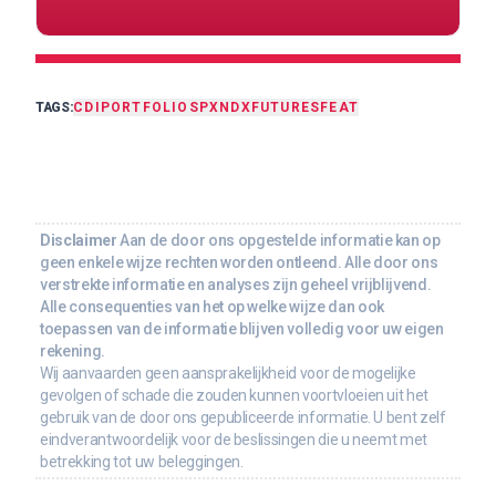
TAGS:
CDI
PORTFOLIO
SPX
NDX
FUTURES
FEAT
Disclaimer
Aan de door ons opgestelde informatie kan op
geen enkele wijze rechten worden ontleend. Alle door ons
verstrekte informatie en analyses zijn geheel vrijblijvend.
Alle consequenties van het op welke wijze dan ook
toepassen van de informatie blijven volledig voor uw eigen
rekening.
Wij aanvaarden geen aansprakelijkheid voor de mogelijke
gevolgen of schade die zouden kunnen voortvloeien uit het
gebruik van de door ons gepubliceerde informatie. U bent zelf
eindverantwoordelijk voor de beslissingen die u neemt met
betrekking tot uw beleggingen.