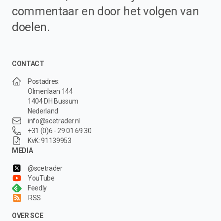
commentaar en door het volgen van
doelen.
CONTACT
Postadres:
Olmenlaan 144
1404 DH Bussum
Nederland
info@scetrader.nl
+31 (0)6 - 29 01 69 30
KvK: 91139953
MEDIA
@scetrader
YouTube
Feedly
RSS
OVER SCE