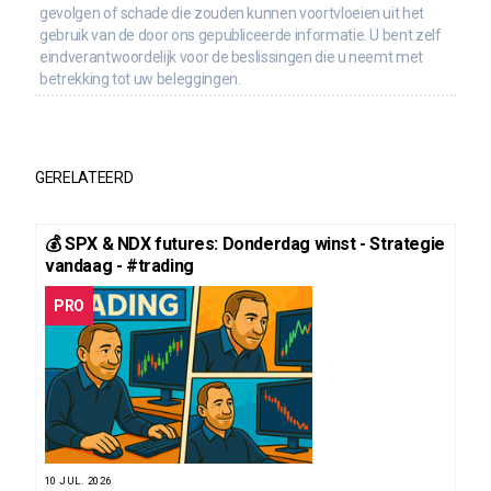
gevolgen of schade die zouden kunnen voortvloeien uit het
gebruik van de door ons gepubliceerde informatie. U bent zelf
eindverantwoordelijk voor de beslissingen die u neemt met
betrekking tot uw beleggingen.
GERELATEERD
💰 SPX & NDX futures: Donderdag winst - Strategie
vandaag - #trading
PRO
10 JUL. 2026