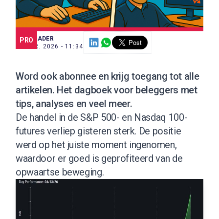
SCE TRADER
PRO
14 APR. 2026 - 11:34
Word ook abonnee
en krijg toegang tot alle
artikelen. Het dagboek voor beleggers met
tips, analyses en veel meer.
De handel in de S&P 500- en Nasdaq 100-
futures verliep gisteren sterk. De positie
werd op het juiste moment ingenomen,
waardoor er goed is geprofiteerd van de
opwaartse beweging.