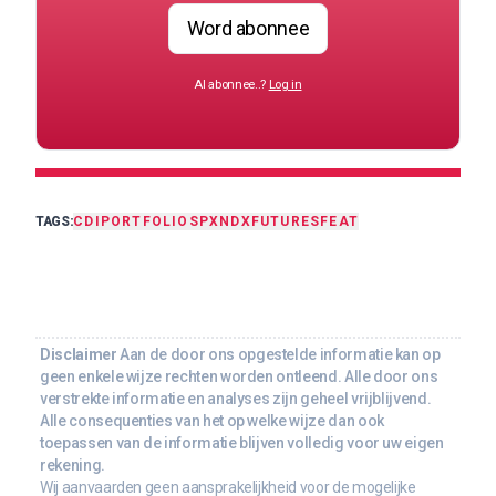
Word abonnee
Al abonnee..?
Log in
TAGS:
CDI
PORTFOLIO
SPX
NDX
FUTURES
FEAT
Disclaimer
Aan de door ons opgestelde informatie kan op
geen enkele wijze rechten worden ontleend. Alle door ons
verstrekte informatie en analyses zijn geheel vrijblijvend.
Alle consequenties van het op welke wijze dan ook
toepassen van de informatie blijven volledig voor uw eigen
rekening.
Wij aanvaarden geen aansprakelijkheid voor de mogelijke