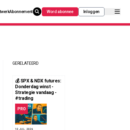
twerk
Abonnement
Word abonnee
Inloggen
GERELATEERD
💰 SPX & NDX futures:
Donderdag winst -
Strategie vandaag -
#trading
PRO
10 JUL. 2026