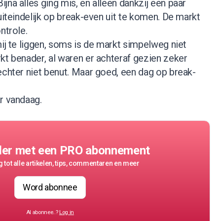
jna alles ging mis, en alleen dankzij een paar
uiteindelijk op break-even uit te komen. De markt
ntrole.
mij te liggen, soms is de markt simpelweg niet
kt benader, al waren er achteraf gezien zeker
echter niet benut. Maar goed, een dag op break-
r vandaag.
der met een PRO abonnement
 tot alle artikelen, tips, commentaren en meer
Word abonnee
Al abonnee..?
Log in