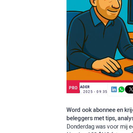
SCE TRADER
PRO
13 JUN. 2025 - 09:35
Word ook abonnee
en kri
beleggers met tips, analy
Donderdag was voor mij ee