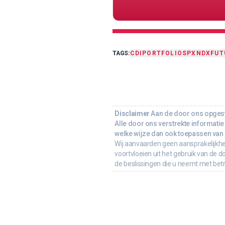
TAGS:
CDI
PORTFOLIO
SPX
NDX
FUT
Disclaimer
Aan de door ons opgeste
Alle door ons verstrekte informatie 
welke wijze dan ook toepassen van d
Wij aanvaarden geen aansprakelijkhe
voortvloeien uit het gebruik van de d
de beslissingen die u neemt met bet