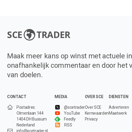
SCE
TRADER
Maak meer kans op winst met actuele in
onafhankelijk commentaar en door het 
van doelen.
CONTACT
MEDIA
OVER SCE
DIENSTEN
Postadres:
@scetrader
Over SCE
Adverteren
Olmenlaan 144
YouTube
Kernwaarden
Maatwerk
1404 DH Bussum
Feedly
Privacy
Nederland
RSS
info@scetrader.nl