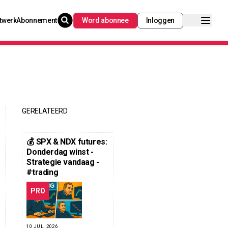
twerk
Abonnement
Word abonnee
Inloggen
GERELATEERD
💰 SPX & NDX futures:
Donderdag winst -
Strategie vandaag -
#trading
PRO
10 JUL. 2026