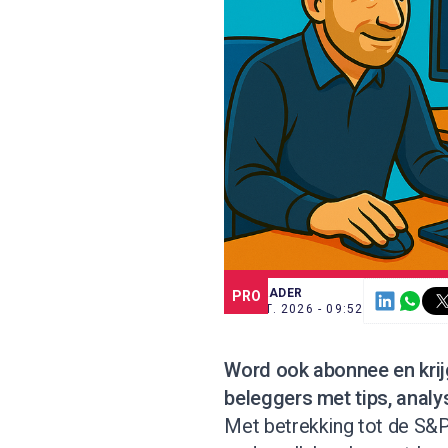
SCE TRADER
PRO
10 MRT. 2026 - 09:52
Word ook abonnee
en kri
beleggers met tips, analy
Met betrekking tot de S&P