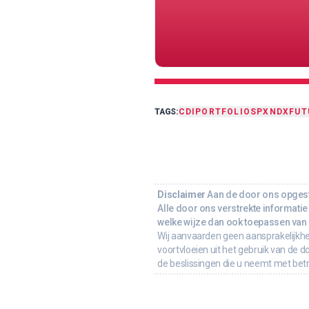
TAGS:
CDI
PORTFOLIO
SPX
NDX
FUT
Disclaimer
Aan de door ons opgeste
Alle door ons verstrekte informatie 
welke wijze dan ook toepassen van d
Wij aanvaarden geen aansprakelijkhe
voortvloeien uit het gebruik van de d
de beslissingen die u neemt met bet