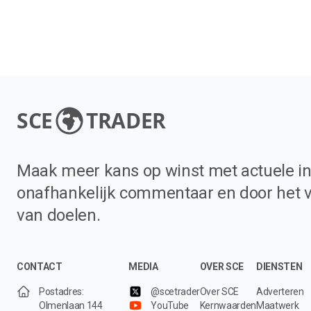
SCE
TRADER
Maak meer kans op winst met actuele in
onafhankelijk commentaar en door het 
van doelen.
CONTACT
MEDIA
OVER SCE
DIENSTEN
Postadres:
@scetrader
Over SCE
Adverteren
Olmenlaan 144
YouTube
Kernwaarden
Maatwerk