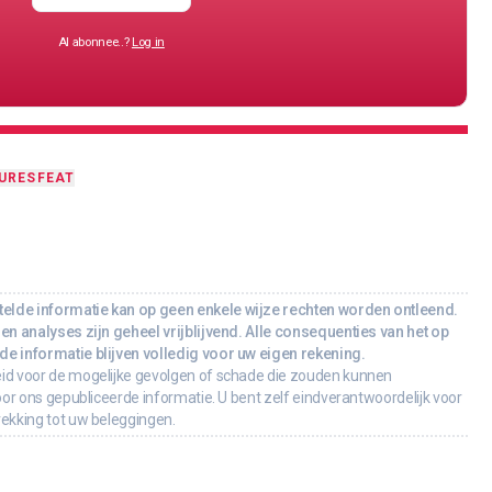
Al abonnee..?
Log in
URES
FEAT
lde informatie kan op geen enkele wijze rechten worden ontleend.
en analyses zijn geheel vrijblijvend. Alle consequenties van het op
e informatie blijven volledig voor uw eigen rekening.
id voor de mogelijke gevolgen of schade die zouden kunnen
oor ons gepubliceerde informatie. U bent zelf eindverantwoordelijk voor
rekking tot uw beleggingen.