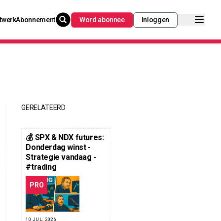
twerk
Abonnement
Word abonnee
Inloggen
GERELATEERD
💰 SPX & NDX futures:
Donderdag winst -
Strategie vandaag -
#trading
PRO
10 JUL. 2026