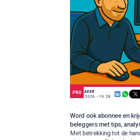
SCE TRADER
PRO
4 JUN. 2026 - 10:28
Word ook abonnee
en kri
beleggers met tips, analy
Met betrekking tot de han