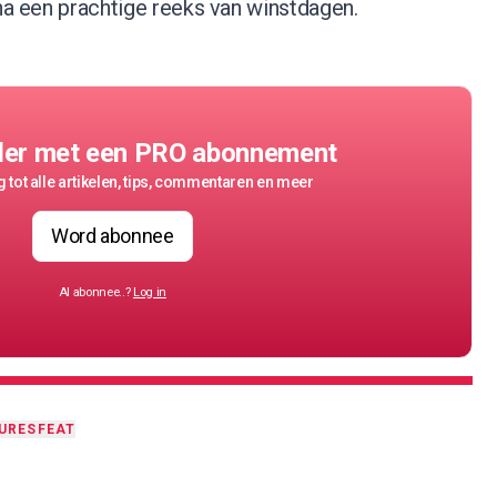
 na een prachtige reeks van winstdagen.
der met een PRO abonnement
 tot alle artikelen, tips, commentaren en meer
Word abonnee
Al abonnee..?
Log in
URES
FEAT