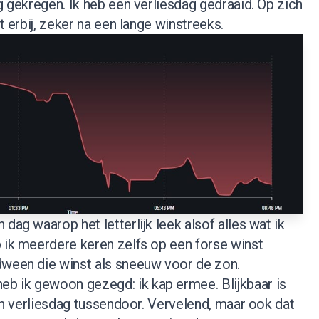
ag gekregen. Ik heb een verliesdag gedraaid. Op zich
rt erbij, zeker na een lange winstreeks.
dag waarop het letterlijk leek alsof alles wat ik
 ik meerdere keren zelfs op een forse winst
dween die winst als sneeuw voor de zon.
 ik gewoon gezegd: ik kap ermee. Blijkbaar is
een verliesdag tussendoor. Vervelend, maar ook dat