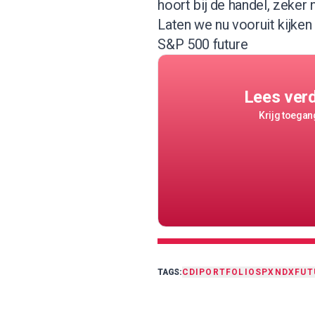
hoort bij de handel, zeker
Laten we nu vooruit kijken
S&P 500 future
Lees ver
Krijg toegang
TAGS:
CDI
PORTFOLIO
SPX
NDX
FUT